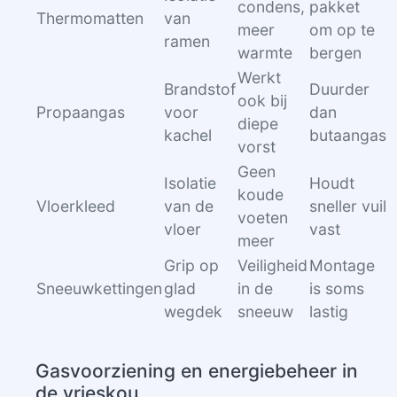
condens,
pakket
Thermomatten
van
meer
om op te
ramen
warmte
bergen
Werkt
Brandstof
Duurder
ook bij
Propaangas
voor
dan
diepe
kachel
butaangas
vorst
Geen
Isolatie
Houdt
koude
Vloerkleed
van de
sneller vuil
voeten
vloer
vast
meer
Grip op
Veiligheid
Montage
Sneeuwkettingen
glad
in de
is soms
wegdek
sneeuw
lastig
Gasvoorziening en energiebeheer in
de vrieskou